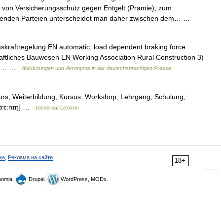
g von Versicherungsschutz gegen Entgelt (Prämie), zum
ießenden Parteien unterscheidet man daher zwischen dem… …
kraftregelung EN automatic, load dependent braking force
haftliches Bauwesen EN Working Association Rural Construction 3)
gen… …
Abkürzungen und Akronyme in der deutschsprachigen Presse
; Weiterbildung; Kursus; Workshop; Lehrgang; Schulung;
[ trɛ:nɪŋ] …
Universal-Lexikon
ка
,
Реклама на сайте
18+
omla,
Drupal,
WordPress, MODx.