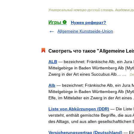
Универсальный
немецко
-
русский
словарь
.
Академик
.
ру
Игры ⚽
Нужен реферат?
Allgemeine Kunstseide-Union
Смотреть что такое "Allgemeine Le
ALB
— bezeichnet: Fränkische Alb, ein Jura 
Mittelgebirge in Baden Württemberg Alb (Myth
Zwerg in der Art eines Succubus Alb… …
De
Alb
— bezeichnet: Fränkische Alb, ein Jura 
Mittelgebirge in Baden Württemberg Alb (Myt
Elfe, im Mittelalter ein Zwerg in der Art ein
Liste von Abkürzungen (DDR)
— Die Liste 
versteht, enthält gemischte Begriffe, die aus 
des Alltags, und aus allen gesellschaftlic
Versicherungsvertrag (Deutschland)
— Ein 