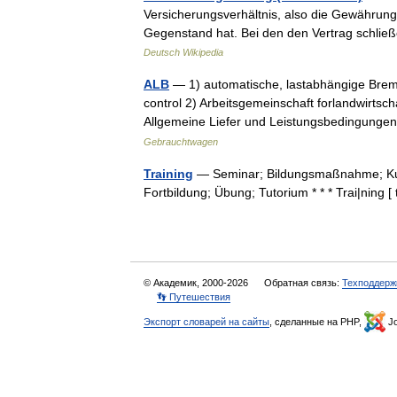
Versicherungsverhältnis, also die Gewährun
Gegenstand hat. Bei den den Vertrag schl
Deutsch Wikipedia
ALB
— 1) automatische, lastabhängige Brems
control 2) Arbeitsgemeinschaft forlandwirtsc
Allgemeine Liefer und Leistungsbedingun
Gebrauchtwagen
Training
— Seminar; Bildungsmaßnahme; Kurs
Fortbildung; Übung; Tutorium * * * Trai|ning 
© Академик, 2000-2026
Обратная связь:
Техподдерж
👣 Путешествия
Экспорт словарей на сайты
, сделанные на PHP,
Jo