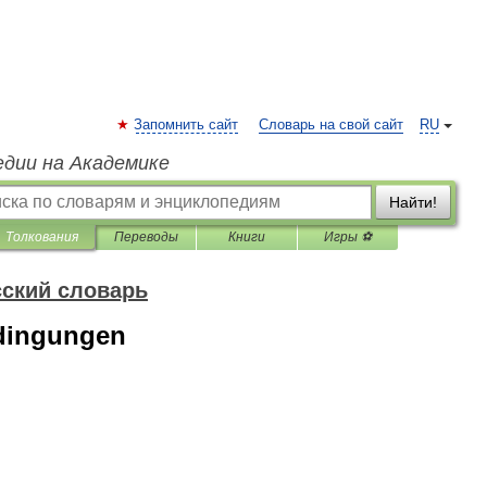
Запомнить сайт
Словарь на свой сайт
RU
едии на Академике
Найти!
Толкования
Переводы
Книги
Игры ⚽
ский словарь
dingungen