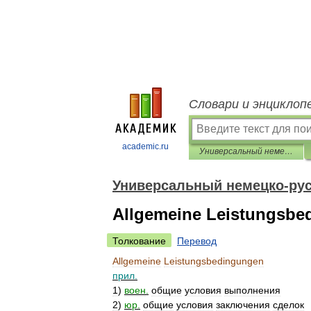
Словари и энциклоп
academic.ru
Универсальный немецко-русский словарь
Универсальный немецко-рус
Allgemeine Leistungsbe
Толкование
Перевод
Allgemeine
Leistungsbedingungen
прил
.
1
)
воен
.
общие
условия
выполнения
2
)
юр
.
общие
условия
заключения
сделок