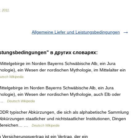
.
2011
.
Allgemeine Liefer und Leistungsbedingungen
istungsbedingungen" в других словарях:
Mittelgebirge im Norden Bayerns Schwäbische Alb, ein Jura
ologie), ein Wesen der nordischen Mythologie, im Mittelalter ein
utsch Wikipedia
Mittelgebirge im Norden Bayerns Schwäbische Alb, ein Jura
hologie), ein Wesen der nordischen Mythologie, auch Elb oder
es …
Deutsch Wikipedia
DDR typischer Abkürzungen, die sich als alphabetische Sammlung
Abkürzungen staatlicher und nichtstaatlicher Institutionen, Dingen
hen Bereichen… …
Deutsch Wikipedia
Versicherungsvertrag ist ein Vertrag, der ein